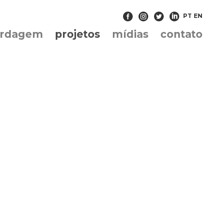
PT
EN
ordagem
projetos
mídias
contato