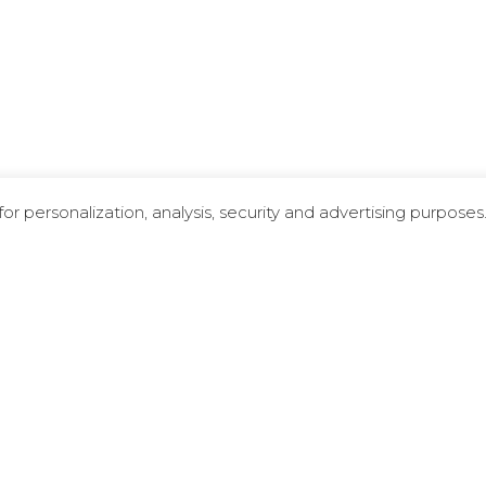
r personalization, analysis, security and advertising purposes
1
9
ville