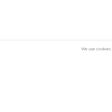
We use cookies fo
Complexo Multifuncional Alpha
São Paulo / SP
2021