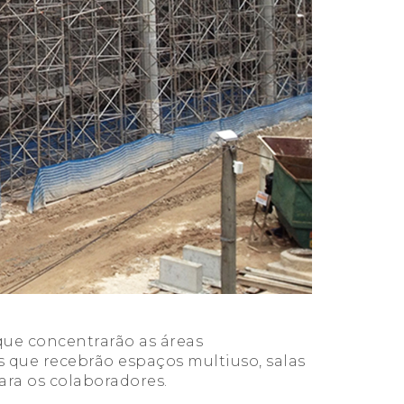
que concentrarão as áreas
 que recebrão espaços multiuso, salas
para os colaboradores.