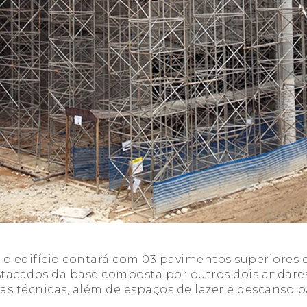
o edifício contará com 03 pavimentos superiores 
stacados da base composta por outros dois andares
eas técnicas, além de espaços de lazer e descanso 