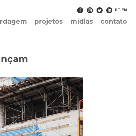
PT
EN
ordagem
projetos
mídias
contato
vançam