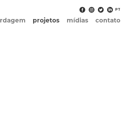
PT
ordagem
projetos
mídias
contato