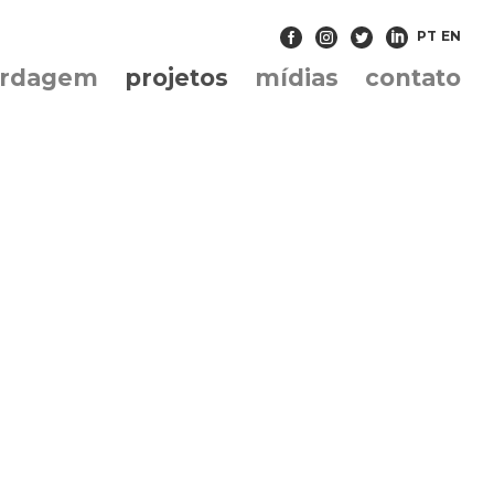
PT
EN
ordagem
projetos
mídias
contato