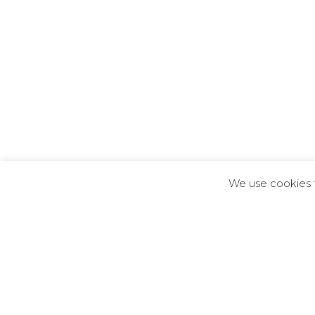
We use cookies fo
SESC Osasco
Osasco / SP