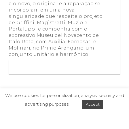
e o novo, o original e a reparação se
incorporam em uma nova
singularidade que respeite o projeto
de Griffini, Magistretti, Muzio e
Portaluppi e componha com o
expressivo Museu del Novecento de
Italo Rota, com Auxilia, Fornasari e
Molinari, no Primo Arengario, um
conjunto unitário e harmônico.
We use cookies for personalization, analysis, security and
advertising purposes.
Accept
© 2019 - Dal Pian Arquitetos - Todos os direitos reservados.
Site desenvolvido por
InfinitumComm